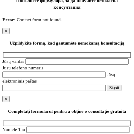
Попълнете формуляра, за да получите безплатна
консултация
Error:
Contact form not found.
×
Užpildykite formą, kad gautumėte nemokamą konsultaciją
Jūsų vardas
Jūsų telefono numeris
Jūsų
elektroninis paštas
×
Completați formularul pentru a obține o consultație gratuită
Numele Tau