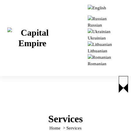
S
k
i
p
Russian
t
o
Ukrainian
c
o
Lithuanian
Capital empire
n
t
Romanian
e
n
t
Services
Home
>
Services