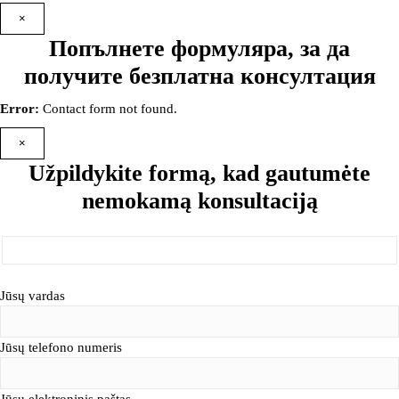
×
Попълнете формуляра, за да
получите безплатна консултация
Error:
Contact form not found.
×
Užpildykite formą, kad gautumėte
nemokamą konsultaciją
Jūsų vardas
Jūsų telefono numeris
Jūsų elektroninis paštas