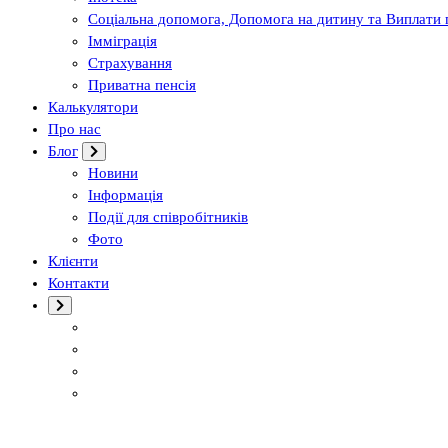
Соціальна допомога, Допомога на дитину та Виплати п
Імміграція
Страхування
Приватна пенсія
Калькулятори
Про нас
Блог
Новини
Інформація
Події для співробітників
Фото
Клієнти
Контакти