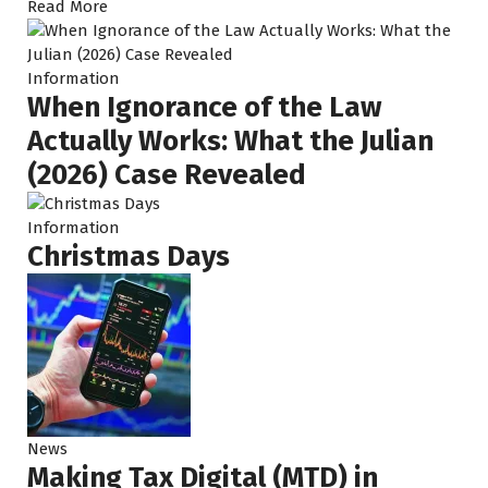
Read More
За послед
порекоме
нескольк
Information
коллегам,
When Ignorance of the Law
строител
Actually Works: What the Julian
некоторы
(2026) Case Revealed
проблемы
VAT или 
закрытии 
Information
Christmas Days
как их си
стабилиз
смены бу
больше у
доверие к
Многие п
меня за 
тоже пок
News
Making Tax Digital (MTD) in
Я челове