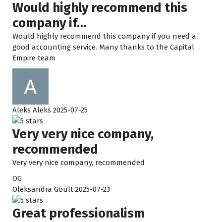
Я обращалась за помощью в 
удачным.
Would highly recommend this
несколько других 
самого н
company if…
бухгалтерских фирм, но, к 
путаница,
Would highly recommend this company if you need a
сожалению, большинство из 
постоянн
good accounting service. Many thanks to the Capital
них только говорили, не 
чувство 
Empire team
предлагая никаких 
правильно
реальных практических 
Такое ощ
решений.
надолго,
стараешь
Aleks Aleks
2025-07-25
Друг порекомендовал мне 
честно и
компанию Capital Empire Ltd, 
Very very nice company,
и эта рекомендация 
Другой бу
действительно все изменила 
немалые 
recommended
для меня.
я не поч
Very very nice company, recommended
пользы от
OG
С самого начала их команда 
часть ва
Oleksandra Goult
2025-07-23
профессионально, спокойно 
вообще б
и с настоящим 
добавило
Great professionalism
профессионализмом 
Третья к