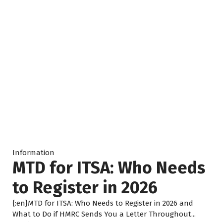
итоге успешной.
правильн
понятные
Я настоятельно рекомендую 
согласова
Capital Empire Ltd всем, кто 
неожидан
ищет бухгалтеров, которые 
наконец 
искренне заботятся о 
уверенно
клиентах, берут на себя 
бизнеса 
ответственность и 
добиваются реальных 
Отдельно 
результатов.
команда 
слушает к
просто с
они пони
Information
объясняю
MTD for ITSA: Who Needs
помогают
проблемы
to Register in 2026
такого по
{:en}MTD for ITSA: Who Needs to Register in 2026 and
встречал
What to Do if HMRC Sends You a Letter Throughout...