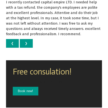
I recently contacted capital empire LTD. I needed help
занималась моим делом. 
позицион
with a tax refund. the company's employees are polite
Они тщательно 
очень пр
and excellent professionals. Attentive and do their job
проанализировали мою 
у меня с
at the highest level. In my case, it took some time, but I
ситуацию, выявили ранее 
впечатлен
was not left without attention. I was free to ask my
допущенные ошибки и 
слышат, 
questions and always received timely answers. excellent
напрямую общались с HMRC 
добиться 
feedback and professionalism. I recommend.
от моего имени.
предприн
❮
❯
это прив
Результат превзошел все мои 
потерям, 
ожидания.
VAT, что 
неприятн
Free consulation!
Мало того, что требование о 
После это
выплате 24 000 фунтов 
ситуацию
Get first concultation for free!
стерлингов было отменено, 
начал са
так они еще и успешно 
в Xero. Я
Book now!
доказали, что я фактически 
стал луч
переплатил налоги. 
сложность
Налоговая служба 
ростом с