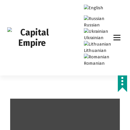
S
k
i
p
Russian
t
o
Ukrainian
c
o
Lithuanian
Capital empire
n
t
Romanian
e
n
t