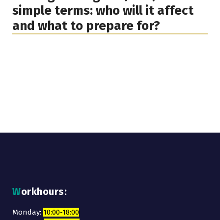
simple terms: who will it affect
не пишу 
and what to prepare for?
без серь
Строител
себе слож
бухгалте
доверять,
огромную
Отдельно
Елене — 
«решател
всегда п
действит
Божьих б
обеим и 
Workhours:
трудолюб
Monday:
10:00-18:00