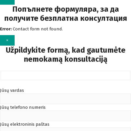
Попълнете формуляра, за да
получите безплатна консултация
Error:
Contact form not found.
×
Užpildykite formą, kad gautumėte
nemokamą konsultaciją
Jūsų vardas
Jūsų telefono numeris
Jūsų elektroninis paštas