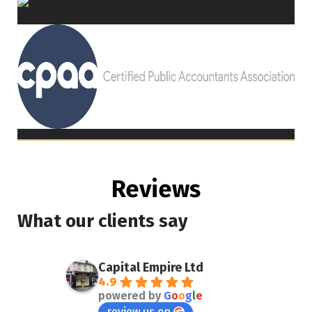
Reviews
What our clients say
Capital Empire Ltd
4.9
powered by
G
o
o
g
l
e
review us on