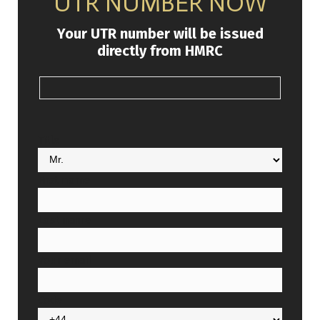
UTR NUMBER NOW
Your UTR number will be issued
directly from HMRC
Title
First name
Last name
Your email
Code